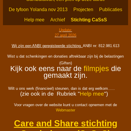
De tyfoon Yolanda nov 2013
Projecten
Publicaties
Help mee
Archief
Stichting CaSsS
Update:
27 april 2026
Wij zijn een ANBI geregisteerde stichting.
ANBI nr: 812.981.613
Wist u dat schenkingen en donaties aftrekbaar zijn bij de belastingen
(Giften)
Kijk ook eens naar de
filmpjes
die
gemaakt zijn.
Wilt u ons werk (financieel) steunen, dan is dat erg welkom......
(zie ook in de Rubriek "
Help mee
")
Voor vragen over de website kunt u contact opnemen met de
Webmaster
Care and Share stichting