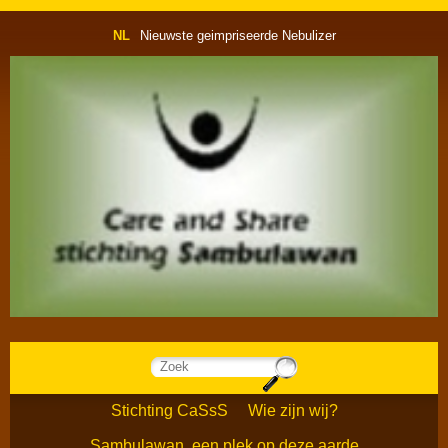
NL
Nieuwste geimpriseerde Nebulizer
Stichting CaSsS
Wie zijn wij?
Sambulawan, een plek op deze aarde