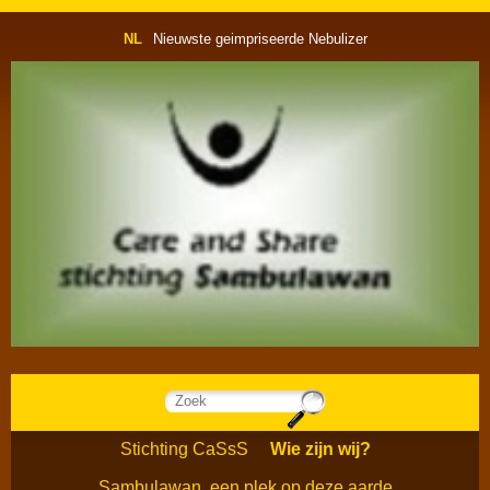
NL
Nieuwste geimpriseerde Nebulizer
Stichting CaSsS
Wie zijn wij?
Sambulawan, een plek op deze aarde