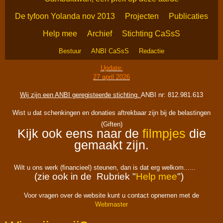
De tyfoon Yolanda nov 2013
Projecten
Publicaties
Help mee
Archief
Stichting CaSsS
Bestuur
ANBI CaSsS
Redactie
Update:
27 april 2026
Wij zijn een ANBI geregisteerde stichting.
ANBI nr: 812.981.613
Wist u dat schenkingen en donaties aftrekbaar zijn bij de belastingen
(Giften)
Kijk ook eens naar de
filmpjes
die
gemaakt zijn.
Wilt u ons werk (financieel) steunen, dan is dat erg welkom......
(zie ook in de Rubriek "
Help mee
")
Voor vragen over de website kunt u contact opnemen met de
Webmaster