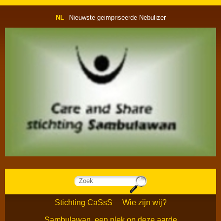
NL
Nieuwste geimpriseerde Nebulizer
Stichting CaSsS
Wie zijn wij?
Sambulawan, een plek op deze aarde