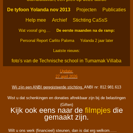
De tyfoon Yolanda nov 2013
Projecten
Publicaties
Help mee
Archief
Stichting CaSsS
Wat vooraf ging....
De eerste maanden na de ramp:
Personal Report Carlito Paloma
Yolanda 2 jaar later
Laatste nieuws:
foto's van de Technische school in Tumamak Villaba
Update:
27 april 2026
Wij zijn een ANBI geregisteerde stichting.
ANBI nr: 812.981.613
Wist u dat schenkingen en donaties aftrekbaar zijn bij de belastingen
(Giften)
Kijk ook eens naar de
filmpjes
die
gemaakt zijn.
Wilt u ons werk (financieel) steunen, dan is dat erg welkom......