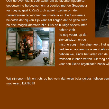
Ook de overheid is zeer actief om de diverse ingestorte
gebouwen te herbouwen en na overleg met de Gouveneur
van Leyte, gaat CaSsS zich actief inzetten om de
ziekenhuizen te voorzien van materialen. De Gouveneur
beloofde dat hij van zijn kant zal zorgen dat de gebouwen
zo snel mogelijkhersteld zijn.
Dus de huidige speerpunten
richten zich
nu nog vooral op de
ziekenhuizen en de
mische zorg in het algemeen. Het gr
bedden en apparatuur is een behoor
hebben we, sinds het laden van de
transport kunnen zetten. Dit mag
voor een kleine organisatie zoals wij
Wij zijn enorm blij en trots op het werk dat velen belangeloos hebben verric
motiveren. DANK U!