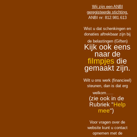
Wij zijn een ANBI
geregisteerde stichting.
ANBI nr: 812.981.613
Wist u dat schenkingen en
donaties aftrekbaar zijn bij
de belastingen (Giften)
Kijk ook eens
naar de
filmpjes
die
gemaakt zijn.
Wilt u ons werk (financieel)
steunen, dan is dat erg
welkom......
(zie ook in de
Rubriek "
Help
mee
")
Voor vragen over de
website kunt u contact
opnemen met de